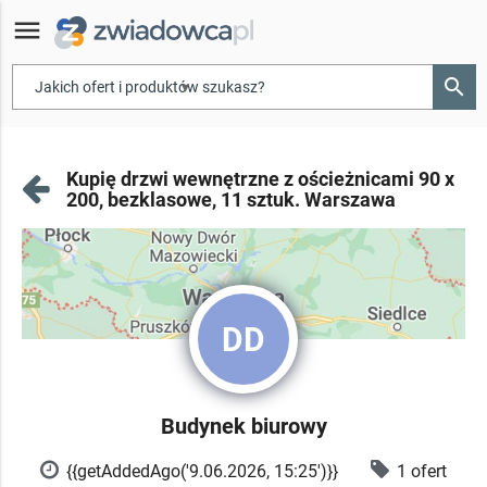
menu
search
▾
Kupię drzwi wewnętrzne z ościeżnicami 90 x
200, bezklasowe, 11 sztuk. Warszawa
DD
Budynek biurowy
{{getAddedAgo('9.06.2026, 15:25')}}
1 ofert