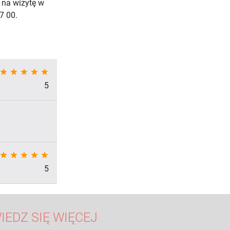
 na wizytę w
7 00.
star
star
star
star
star
5
star
star
star
star
star
5
IEDZ SIĘ WIĘCEJ