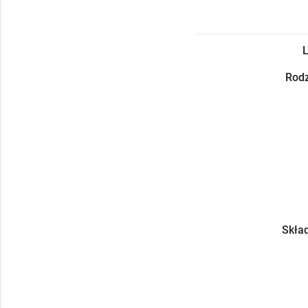
L
Rodz
Skład