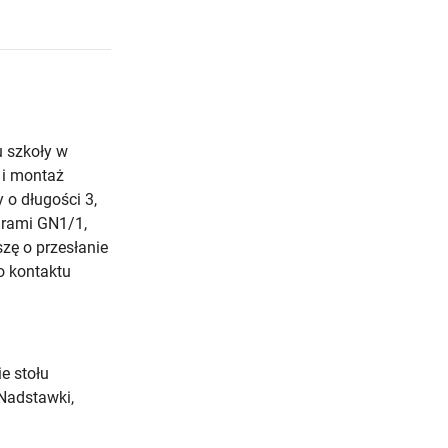
 szkoły w
 i montaż
o długości 3,
rami GN1/1,
szę o przesłanie
o kontaktu
e stołu
 Nadstawki,