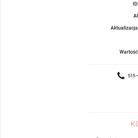
ID
Ak
Aktualizacja
Wartość
515 •
K