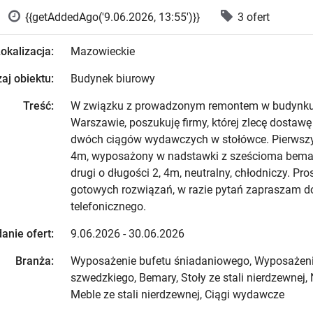
{{getAddedAgo('9.06.2026, 13:55')}}
3 ofert
okalizacja:
Mazowieckie
aj obiektu:
Budynek biurowy
Treść:
W związku z prowadzonym remontem w budynku
Warszawie, poszukuję firmy, której zlecę dostawę
dwóch ciągów wydawczych w stołówce. Pierwszy 
4m, wyposażony w nadstawki z sześcioma bema
drugi o długości 2, 4m, neutralny, chłodniczy. Pro
gotowych rozwiązań, w razie pytań zapraszam d
telefonicznego.
anie ofert:
9.06.2026 - 30.06.2026
Branża:
Wyposażenie bufetu śniadaniowego, Wyposażeni
szwedzkiego, Bemary, Stoły ze stali nierdzewnej,
Meble ze stali nierdzewnej, Ciągi wydawcze