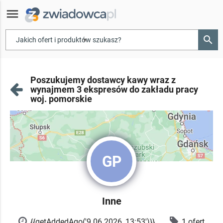
menu
search
▾
Poszukujemy dostawcy kawy wraz z
wynajmem 3 ekspresów do zakładu pracy
woj. pomorskie
GP
Inne
{{getAddedAgo('9.06.2026, 13:53')}}
1 ofert