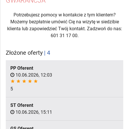
GWARANCJA
Potrzebujesz pomocy w kontakcie z tym klientem?
Możemy bezpłatnie umówić Cię na wizytę w siedzibie
klienta lub zapowiedzieć Twój kontakt. Zadzwoń do nas:
601 31 17 00.
Złożone oferty
| 4
PP Oferent
10.06.2026, 12:03
star
star
star
star
star
5
ST Oferent
10.06.2026, 15:11
GS Oferent