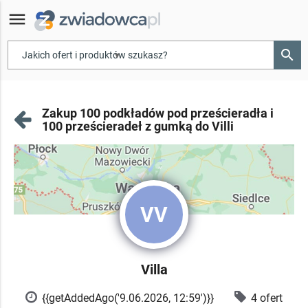
menu
search
▾
Zakup 100 podkładów pod prześcieradła i
100 prześcieradeł z gumką do Villi
VV
Villa
{{getAddedAgo('9.06.2026, 12:59')}}
4 ofert