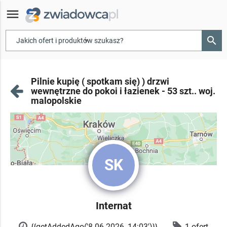
menu
search
▾
Pilnie kupię ( spotkam się) ) drzwi
wewnętrzne do pokoi i łazienek - 53 szt.. woj.
malopolskie
SK
Internat
{{getAddedAgo('8.06.2026, 14:03')}}
1 ofert