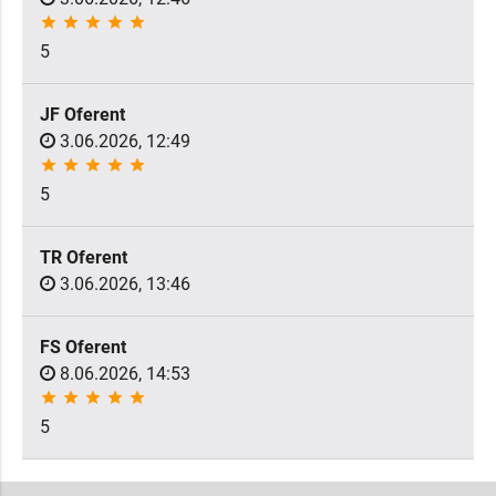
star
star
star
star
star
5
JF Oferent
3.06.2026, 12:49
star
star
star
star
star
5
TR Oferent
3.06.2026, 13:46
FS Oferent
8.06.2026, 14:53
star
star
star
star
star
5