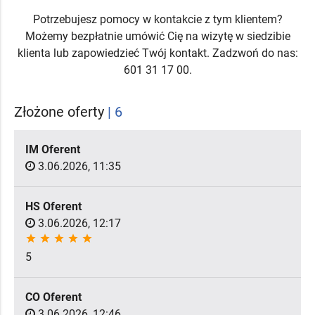
Potrzebujesz pomocy w kontakcie z tym klientem?
Możemy bezpłatnie umówić Cię na wizytę w siedzibie
klienta lub zapowiedzieć Twój kontakt. Zadzwoń do nas:
601 31 17 00.
Złożone oferty
| 6
IM Oferent
3.06.2026, 11:35
HS Oferent
3.06.2026, 12:17
star
star
star
star
star
5
CO Oferent
3.06.2026, 12:46