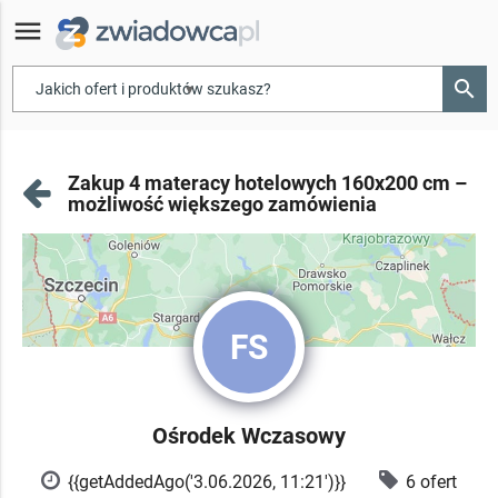
menu
search
▾
Zakup 4 materacy hotelowych 160x200 cm –
możliwość większego zamówienia
FS
Ośrodek Wczasowy
{{getAddedAgo('3.06.2026, 11:21')}}
6 ofert