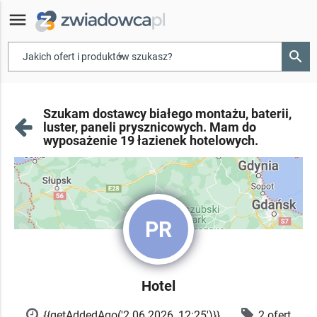
menu
search
▾
Szukam dostawcy białego montażu, baterii,
luster, paneli prysznicowych. Mam do
wyposażenie 19 łazienek hotelowych.
PR
Hotel
{{getAddedAgo('2.06.2026, 12:25')}}
2 ofert