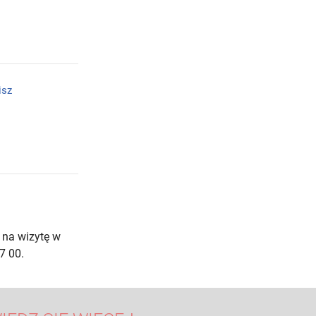
isz
 na wizytę w
7 00.