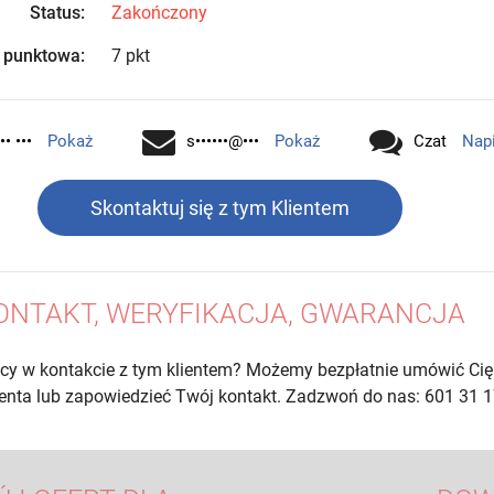
Status:
Zakończony
 punktowa:
7 pkt
•• •••
Pokaż
s••••••@•••
Pokaż
Czat
Nap
Skontaktuj się z tym Klientem
ONTAKT, WERYFIKACJA, GWARANCJA
cy w kontakcie z tym klientem? Możemy bezpłatnie umówić Cię
lienta lub zapowiedzieć Twój kontakt. Zadzwoń do nas: 601 31 1