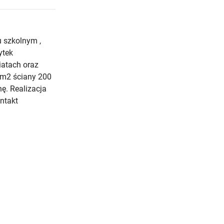
 szkolnym ,
ytek
iatach oraz
 m2 ściany 200
nę. Realizacja
ntakt