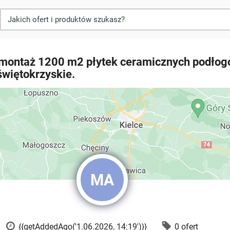
 montaż 1200 m2 płytek ceramicznych podłog
świętokrzyskie.
MA
{{getAddedAgo('1.06.2026, 14:19')}}
0 ofert