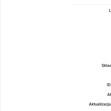
L
Skład
ID
Ak
Aktualizacja