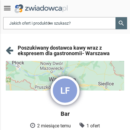
menu
search
▾
Poszukiwany dostawca kawy wraz z
ekspresem dla gastronomii- Warszawa
LF
Bar
2 miesiące temu
1 ofert