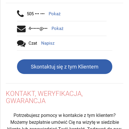
505 ••• •••
Pokaż
4••••••@•••
Pokaż
Czat
Napisz
Skontaktuj się z tym Klientem
KONTAKT, WERYFIKACJA,
GWARANCJA
Potrzebujesz pomocy w kontakcie z tym klientem?
Możemy bezpłatnie umówić Cię na wizytę w siedzibie