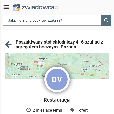
menu
search
▾
Poszukiwany stół chłodniczy 4–6 szuflad z
agregatem bocznym- Poznań
DV
Restauracja
2 miesiące temu
1 ofert