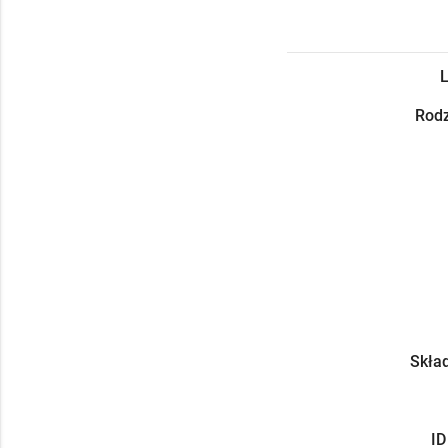
L
Rodz
Skład
ID