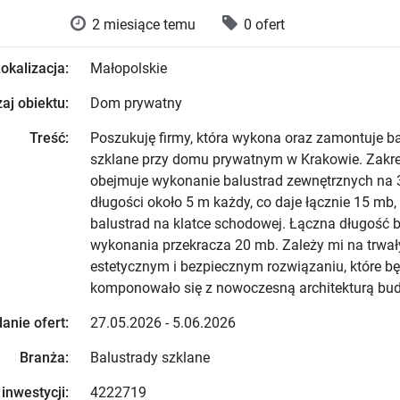
2 miesiące temu
0 ofert
okalizacja:
Małopolskie
aj obiektu:
Dom prywatny
Treść:
Poszukuję firmy, która wykona oraz zamontuje b
szklane przy domu prywatnym w Krakowie. Zakre
obejmuje wykonanie balustrad zewnętrznych na 
długości około 5 m każdy, co daje łącznie 15 mb,
balustrad na klatce schodowej. Łączna długość b
wykonania przekracza 20 mb. Zależy mi na trwał
estetycznym i bezpiecznym rozwiązaniu, które bę
komponowało się z nowoczesną architekturą bu
anie ofert:
27.05.2026 - 5.06.2026
Branża:
Balustrady szklane
 inwestycji:
4222719