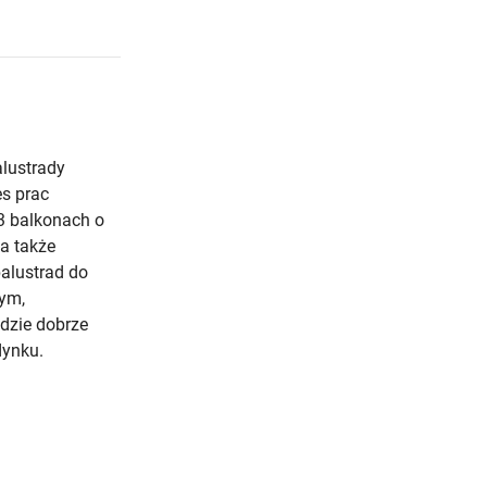
alustrady
s prac
3 balkonach o
 a także
alustrad do
ym,
dzie dobrze
dynku.