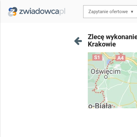
▾
Zlecę wykonanie
Krakowie