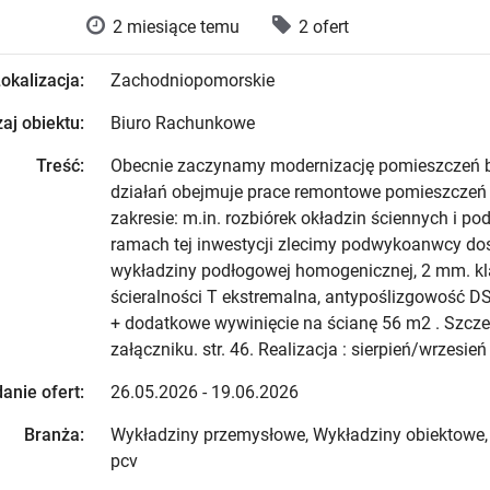
2 miesiące temu
2 ofert
okalizacja:
Zachodniopomorskie
aj obiektu:
Biuro Rachunkowe
Treść:
Obecnie zaczynamy modernizację pomieszczeń b
działań obejmuje prace remontowe pomieszczeń I
zakresie: m.in. rozbiórek okładzin ściennych i p
ramach tej inwestycji zlecimy podwykoanwcy do
wykładziny podłogowej homogenicznej, 2 mm. k
ścieralności T ekstremalna, antypoślizgowość DS
+ dodatkowe wywinięcie na ścianę 56 m2 . Szcz
załączniku. str. 46. Realizacja : sierpień/wrzesień 
anie ofert:
26.05.2026 - 19.06.2026
Branża:
Wykładziny przemysłowe, Wykładziny obiektowe,
pcv