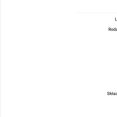
L
Rodz
Skład