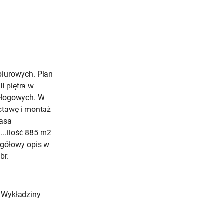
iurowych. Plan
I piętra w
odłogowych. W
stawę i montaż
lasa
...ilość 885 m2
egółowy opis w
br.
 Wykładziny