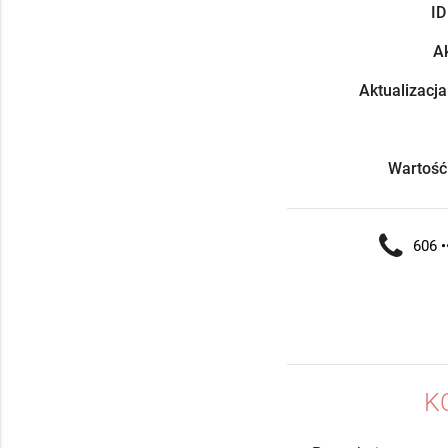
ID
Ak
Aktualizacja
Wartość
606 •
K