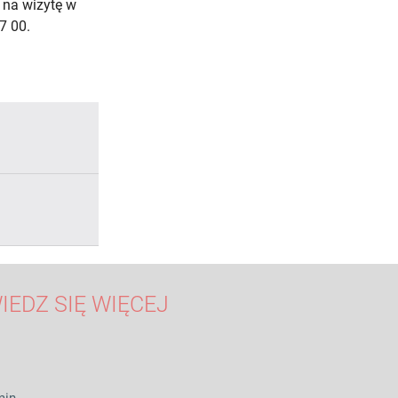
 na wizytę w
7 00.
IEDZ SIĘ WIĘCEJ