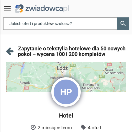
menu
search
▾
Zapytanie o tekstylia hotelowe dla 50 nowych
pokoi – wycena 100 i 200 kompletów
HP
Hotel
2 miesiące temu
4 ofert