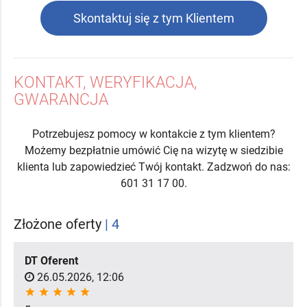
Skontaktuj się z tym Klientem
KONTAKT, WERYFIKACJA,
GWARANCJA
Potrzebujesz pomocy w kontakcie z tym klientem?
Możemy bezpłatnie umówić Cię na wizytę w siedzibie
klienta lub zapowiedzieć Twój kontakt. Zadzwoń do nas:
601 31 17 00.
Złożone oferty
| 4
DT Oferent
26.05.2026, 12:06
star
star
star
star
star