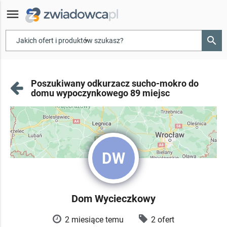
menu
search
▾
Poszukiwany odkurzacz sucho-mokro do
domu wypoczynkowego 89 miejsc
DW
Dom Wycieczkowy
2 miesiące temu
2 ofert