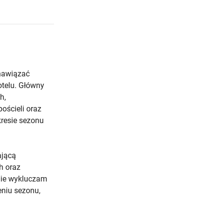
 nawiązać
otelu. Główny
h,
ościeli oraz
kresie sezonu
ającą
h oraz
Nie wykluczam
niu sezonu,