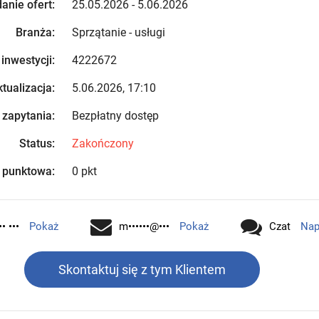
anie ofert:
25.05.2026 - 5.06.2026
Branża:
Sprzątanie - usługi
 inwestycji:
4222672
tualizacja:
5.06.2026, 17:10
 zapytania:
Bezpłatny dostęp
Status:
Zakończony
 punktowa:
0 pkt
•• •••
Pokaż
m••••••@•••
Pokaż
Czat
Nap
Skontaktuj się z tym Klientem