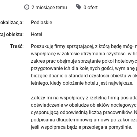
2 miesiące temu
0 ofert
okalizacja:
Podlaskie
aj obiektu:
Hotel
Treść:
Poszukuję firmy sprzątającej, z którą będę mógł
współpracę w zakresie utrzymania czystości w h
zakres prac obejmuje sprzątanie pokoi hotelowyc
przygotowanie ich dla kolejnych gości, wymianę p
bieżące dbanie o standard czystości obiektu w o
letniego, kiedy obłożenie hotelu jest największe.
Zależy mi na współpracy z rzetelną firmą posiad
doświadczenie w obsłudze obiektów noclegowyc
dysponującą odpowiednią liczbą pracowników. 
podpisania długoterminowej umowy po zakończe
jeśli współpraca będzie przebiegała pomyślnie.