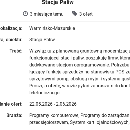
Stacja Paliw
3 miesiące temu
3 ofert
okalizacja:
Warmińsko-Mazurskie
aj obiektu:
Stacja Paliw
Treść:
W związku z planowaną gruntowną modernizacj
funkcjonującej stacji paliw, poszukuję firmy, która
dedykowane stacjom oprogramowanie. Potrzebu
łączący funkcje sprzedaży na stanowisku POS z
sprzętowymi pomp, obsługą myjni i systemu gas
Proszę o ofertę, w razie pytań zapraszam do kon
telefonicznego.
anie ofert:
22.05.2026 - 2.06.2026
Branża:
Programy komputerowe, Programy do zarządzan
przedsiębiorstwem, System kart lojalnościowych