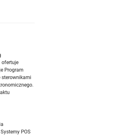
ą
 ofertuje
je Program
e sterownikami
tronomicznego.
taktu
ia
, Systemy POS