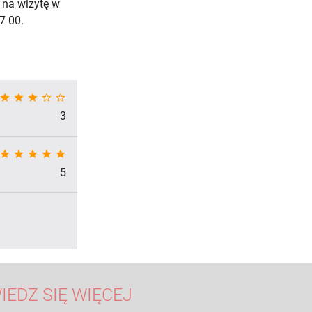
 na wizytę w
7 00.
star
star
star
star_border
star_border
3
star
star
star
star
star
5
IEDZ SIĘ WIĘCEJ