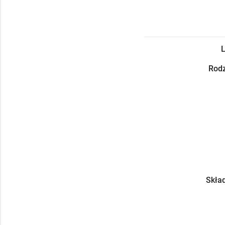
L
Rodz
Skład