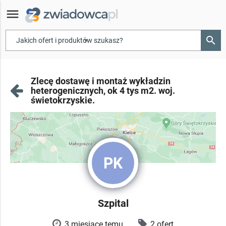
menu
search
▾
Zlecę dostawę i montaż wykładzin
heterogenicznych, ok 4 tys m2. woj.
świetokrzyskie.
PK
Szpital
3 miesiące temu
2 ofert