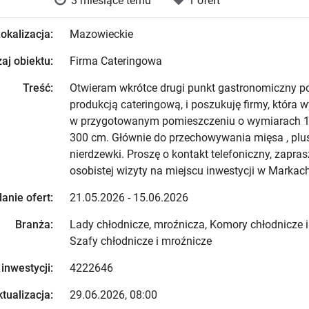
3 miesiące temu
1 ofert
okalizacja:
Mazowieckie
aj obiektu:
Firma Cateringowa
Treść:
Otwieram wkrótce drugi punkt gastronomiczny 
produkcją cateringową, i poszukuję firmy, która 
w przygotowanym pomieszczeniu o wymiarach 1
300 cm. Głównie do przechowywania mięsa , plus
nierdzewki. Proszę o kontakt telefoniczny, zapr
osobistej wizyty na miejscu inwestycji w Markach
anie ofert:
21.05.2026 - 15.06.2026
Branża:
Lady chłodnicze, mroźnicza, Komory chłodnicze i
Szafy chłodnicze i mroźnicze
 inwestycji:
4222646
tualizacja:
29.06.2026, 08:00