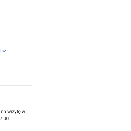
isz
 na wizytę w
7 00.