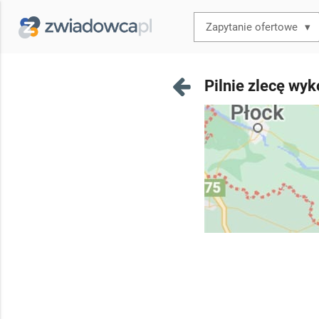
▾
Pilnie zlecę wy