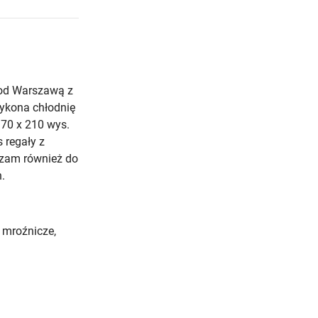
pod Warszawą z
wykona chłodnię
70 x 210 wys.
 regały z
aszam również do
.
 mroźnicze,