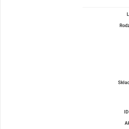
L
Rodz
Skład
ID
Ak