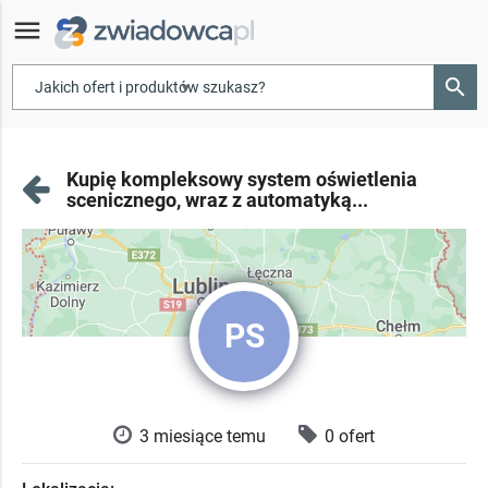
menu
search
▾
Kupię kompleksowy system oświetlenia
scenicznego, wraz z automatyką...
PS
3 miesiące temu
0 ofert