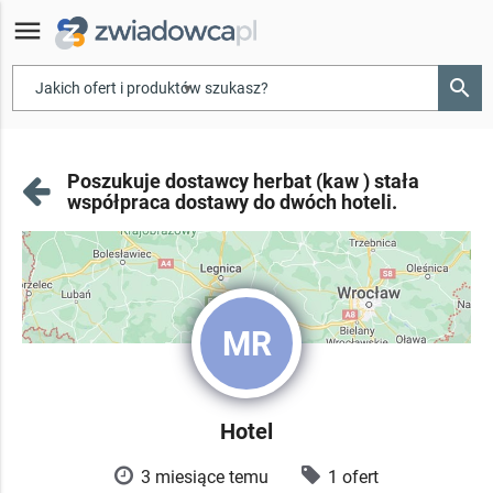
menu
search
▾
Poszukuje dostawcy herbat (kaw ) stała
współpraca dostawy do dwóch hoteli.
MR
Hotel
3 miesiące temu
1 ofert