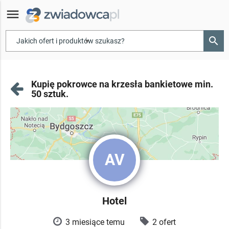
menu
search
▾
Kupię pokrowce na krzesła bankietowe min.
50 sztuk.
AV
Hotel
3 miesiące temu
2 ofert