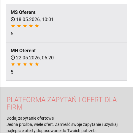
MS Oferent
18.05.2026, 10:01
star
star
star
star
star
5
MH Oferent
22.05.2026, 06:20
star
star
star
star
star
5
PLATFORMA ZAPYTAŃ I OFERT DLA
FIRM
Dodaj zapytanie ofertowe
Jedna prośba, wiele ofert. Zamieść swoje zapytanie i uzyskaj
najlepsze oferty dopasowane do Twoich potrzeb.