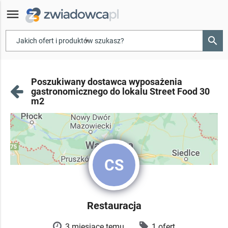
menu
search
▾
Poszukiwany dostawca wyposażenia
gastronomicznego do lokalu Street Food 30
m2
CS
Restauracja
3 miesiące temu
1 ofert