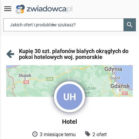
menu
search
▾
Kupię 30 szt. plafonów białych okrągłych do
pokoi hotelowych woj. pomorskie
UH
Hotel
3 miesiące temu
2 ofert