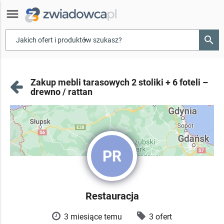
menu
search
▾
Zakup mebli tarasowych 2 stoliki + 6 foteli –
drewno / rattan
PR
Restauracja
3 miesiące temu
3 ofert