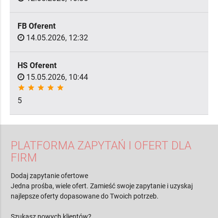
FB Oferent
14.05.2026, 12:32
HS Oferent
15.05.2026, 10:44
star
star
star
star
star
5
PLATFORMA ZAPYTAŃ I OFERT DLA
FIRM
Dodaj zapytanie ofertowe
Jedna prośba, wiele ofert. Zamieść swoje zapytanie i uzyskaj
najlepsze oferty dopasowane do Twoich potrzeb.
Szukasz nowych klientów?