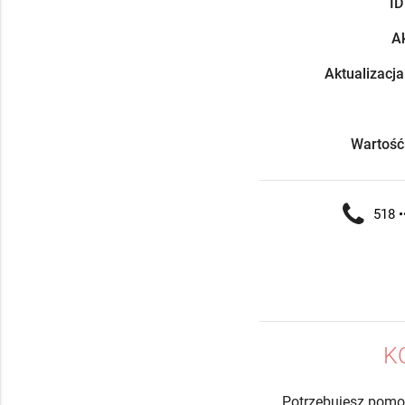
ID
Ak
Aktualizacja
Wartość
518 •
K
Potrzebujesz pomo