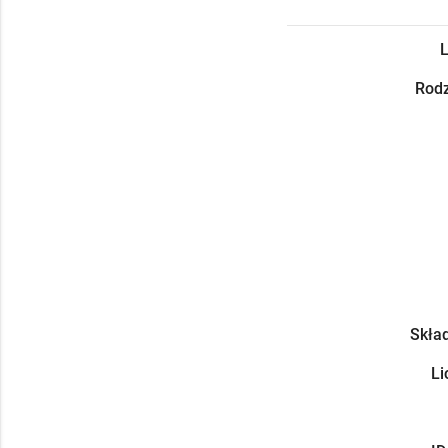
L
Rodz
Skład
Li