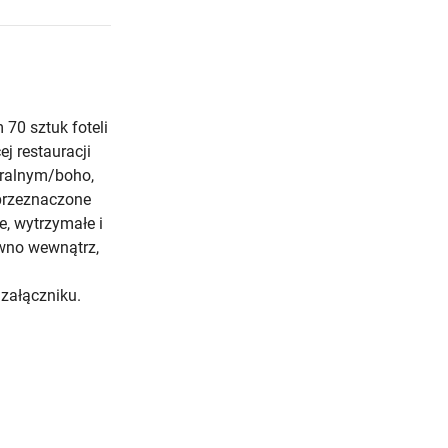
70 sztuk foteli
 restauracji
uralnym/boho,
 przeznaczone
, wytrzymałe i
ówno wewnątrz,
 załączniku.