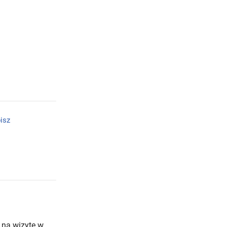
isz
 na wizytę w