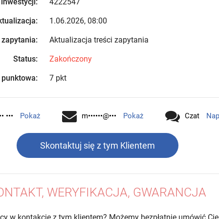
 inwestycji:
4222547
tualizacja:
1.06.2026, 08:00
 zapytania:
Aktualizacja treści zapytania
Status:
Zakończony
 punktowa:
7 pkt
•• •••
Pokaż
m••••••@•••
Pokaż
Czat
Nap
Skontaktuj się z tym Klientem
ONTAKT, WERYFIKACJA, GWARANCJA
cy w kontakcie z tym klientem? Możemy bezpłatnie umówić Cię