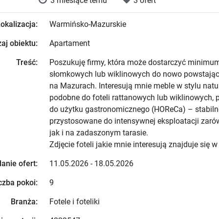
3 miesiące temu
3 ofert
okalizacja:
Warmińsko-Mazurskie
aj obiektu:
Apartament
Treść:
Poszukuję firmy, która może dostarczyć minimum 
słomkowych lub wiklinowych do nowo powstającej
na Mazurach. Interesują mnie meble w stylu nat
podobne do foteli rattanowych lub wiklinowych,
do użytku gastronomicznego (HOReCa) – stabilne
przystosowane do intensywnej eksploatacji zar
jak i na zadaszonym tarasie.
Zdjęcie foteli jakie mnie interesują znajduje się w
anie ofert:
11.05.2026 - 18.05.2026
czba pokoi:
9
Branża:
Fotele i foteliki