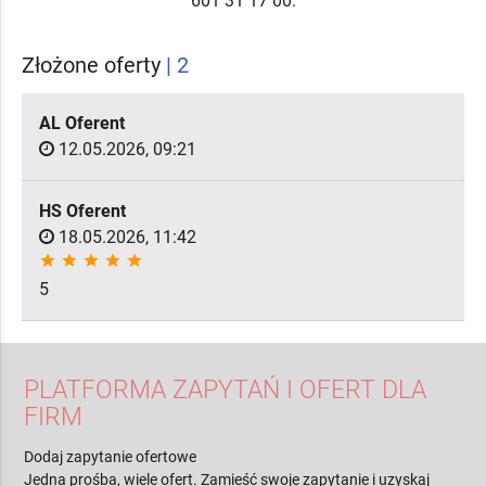
601 31 17 00.
Złożone oferty
| 2
AL Oferent
12.05.2026, 09:21
HS Oferent
18.05.2026, 11:42
star
star
star
star
star
5
PLATFORMA ZAPYTAŃ I OFERT DLA
FIRM
Dodaj zapytanie ofertowe
Jedna prośba, wiele ofert. Zamieść swoje zapytanie i uzyskaj