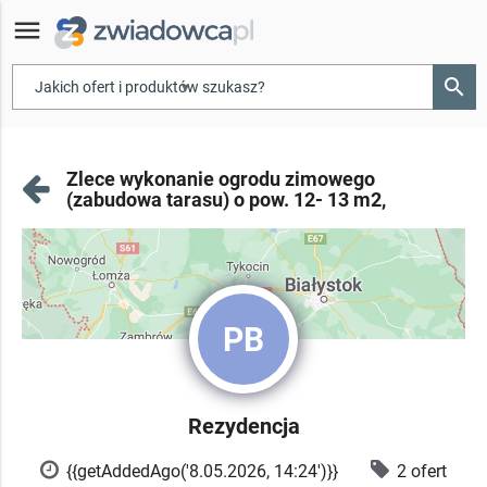
menu
search
▾
Zlece wykonanie ogrodu zimowego
(zabudowa tarasu) o pow. 12- 13 m2,
PB
Rezydencja
{{getAddedAgo('8.05.2026, 14:24')}}
2 ofert