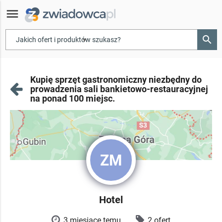
menu
search
▾
Kupię sprzęt gastronomiczny niezbędny do
prowadzenia sali bankietowo-restauracyjnej
na ponad 100 miejsc.
ZM
Hotel
3 miesiące temu
2 ofert