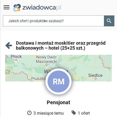
menu
search
▾
Dostawa i montaż moskitier oraz przegród
balkonowych – hotel (25+25 szt.)
RM
Pensjonat
3 miesiące temu
1 ofert