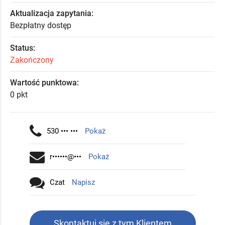
Aktualizacja zapytania:
Bezpłatny dostęp
Status:
Zakończony
Wartość punktowa:
0 pkt
530 ••• •••
Pokaż
r••••••@•••
Pokaż
Czat
Napisz
Skontaktuj się z tym Klientem