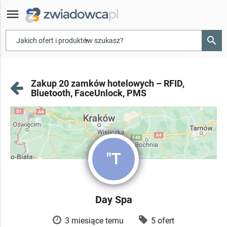
menu
search
▾
Zakup 20 zamków hotelowych – RFID,
Bluetooth, FaceUnlock, PMS
"T
Day Spa
3 miesiące temu
5 ofert