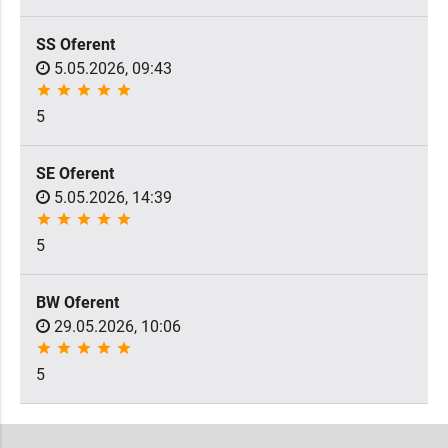
SS Oferent
5.05.2026, 09:43
star
star
star
star
star
5
SE Oferent
5.05.2026, 14:39
star
star
star
star
star
5
BW Oferent
29.05.2026, 10:06
star
star
star
star
star
5