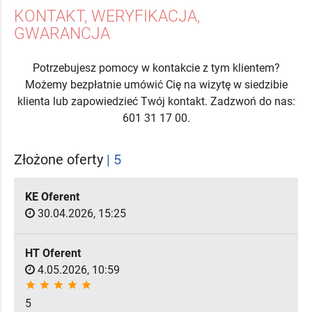
KONTAKT, WERYFIKACJA,
GWARANCJA
Potrzebujesz pomocy w kontakcie z tym klientem?
Możemy bezpłatnie umówić Cię na wizytę w siedzibie
klienta lub zapowiedzieć Twój kontakt. Zadzwoń do nas:
601 31 17 00.
Złożone oferty
| 5
KE Oferent
30.04.2026, 15:25
HT Oferent
4.05.2026, 10:59
star
star
star
star
star
5