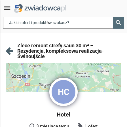
menu
search
▾
Zlece remont strefy saun 30 m² –
Rezydencja, kompleksowa realizacja-
Świnoujście
HC
Hotel
3 miesiące temu
1 ofert