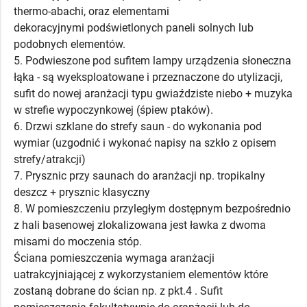
thermo-abachi, oraz elementami
dekoracyjnymi podświetlonych paneli solnych lub
podobnych elementów.
5. Podwieszone pod sufitem lampy urządzenia słoneczna
łąka - są wyeksploatowane i przeznaczone do utylizacji,
sufit do nowej aranżacji typu gwiaździste niebo + muzyka
w strefie wypoczynkowej (śpiew ptaków).
6. Drzwi szklane do strefy saun - do wykonania pod
wymiar (uzgodnić i wykonać napisy na szkło z opisem
strefy/atrakcji)
7. Prysznic przy saunach do aranżacji np. tropikalny
deszcz + prysznic klasyczny
8. W pomieszczeniu przyległym dostępnym bezpośrednio
z hali basenowej zlokalizowana jest ławka z dwoma
misami do moczenia stóp.
Ściana pomieszczenia wymaga aranżacji
uatrakcyjniającej z wykorzystaniem elementów które
zostaną dobrane do ścian np. z pkt.4 . Sufit