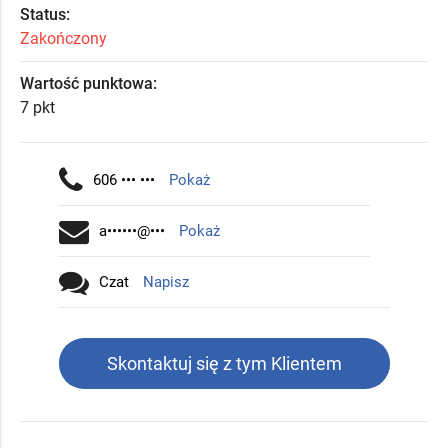
Status:
Zakończony
Wartość punktowa:
7 pkt
606 ••• •••
Pokaż
a••••••@•••
Pokaż
Czat
Napisz
Skontaktuj się z tym Klientem