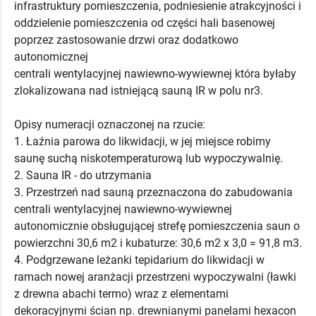
infrastruktury pomieszczenia, podniesienie atrakcyjności i
oddzielenie pomieszczenia od części hali basenowej
poprzez zastosowanie drzwi oraz dodatkowo
autonomicznej
centrali wentylacyjnej nawiewno-wywiewnej która byłaby
zlokalizowana nad istniejącą sauną IR w polu nr3.
Opisy numeracji oznaczonej na rzucie:
1. Łaźnia parowa do likwidacji, w jej miejsce robimy
saunę suchą niskotemperaturową lub wypoczywalnię.
2. Sauna IR - do utrzymania
3. Przestrzeń nad sauną przeznaczona do zabudowania
centrali wentylacyjnej nawiewno-wywiewnej
autonomicznie obsługującej strefę pomieszczenia saun o
powierzchni 30,6 m2 i kubaturze: 30,6 m2 x 3,0 = 91,8 m3.
4. Podgrzewane leżanki tepidarium do likwidacji w
ramach nowej aranżacji przestrzeni wypoczywalni (ławki
z drewna abachi termo) wraz z elementami
dekoracyjnymi ścian np. drewnianymi panelami hexacon