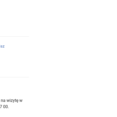
isz
 na wizytę w
7 00.