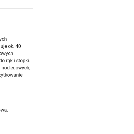
ych
je ok. 40
dowych
o rąk i stopki.
w noclegowych,
żytkowanie.
owa,