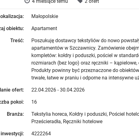
4 miesiące temu
2 ofert
okalizacja:
Małopolskie
aj obiektu:
Apartament
Treść:
Poszukuję dostawcy tekstyliów do nowo powstał
apartamentów w Szczawnicy. Zamówienie obejmu
kompletów: kołdry i poduszki, pościel w standar
rozmiarach (bez logo) oraz ręczniki – kąpielowe, d
Produkty powinny być przeznaczone do obiektó
trwałe, łatwe w praniu i odporne na intensywne u
anie ofert:
22.04.2026 - 30.04.2026
czba pokoi:
16
Branża:
Tekstylia horeca, Kołdry i poduszki, Pościel hotel
Prześcieradła, Ręczniki hotelowe
 inwestycji:
4222264