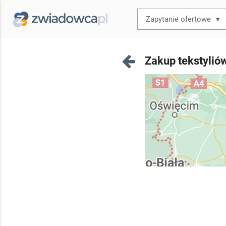
▾
Zakup tekstylió