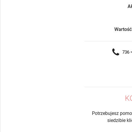
Ak
Wartość
736 •
K
Potrzebujesz pomo
siedzibie k