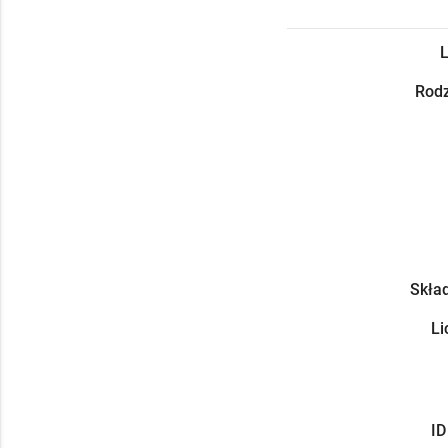
L
Rodz
Skład
Li
ID