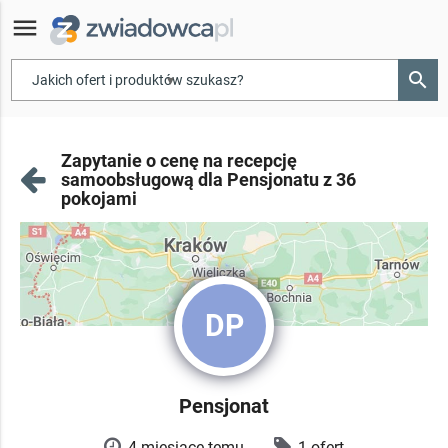
menu
search
▾
Zapytanie o cenę na recepcję
samoobsługową dla Pensjonatu z 36
pokojami
DP
Pensjonat
4 miesiące temu
1 ofert