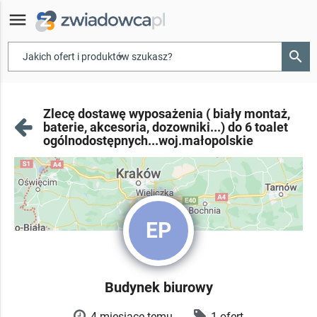
menu
search
▾
Zlecę dostawę wyposażenia ( biały montaż,
baterie, akcesoria, dozowniki...) do 6 toalet
ogólnodostępnych...woj.małopolskie
EP
Budynek biurowy
4 miesiące temu
1 ofert