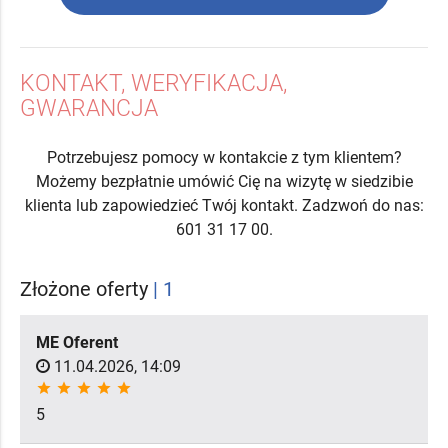
KONTAKT, WERYFIKACJA,
GWARANCJA
Potrzebujesz pomocy w kontakcie z tym klientem?
Możemy bezpłatnie umówić Cię na wizytę w siedzibie
klienta lub zapowiedzieć Twój kontakt. Zadzwoń do nas:
601 31 17 00.
Złożone oferty
| 1
ME Oferent
11.04.2026, 14:09
star
star
star
star
star
5