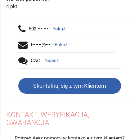
4 pkt
502 ••• •••
Pokaż
t••••••@•••
Pokaż
Czat
Napisz
Skontaktuj się z tym Klientem
KONTAKT, WERYFIKACJA,
GWARANCJA
Potrzebujesz pomocy w kontakcie z tym klientem?