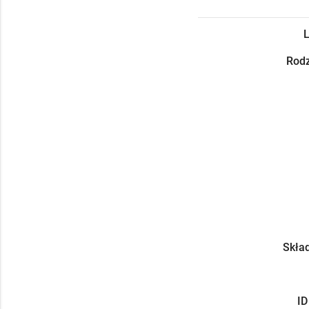
L
Rodz
Skład
ID