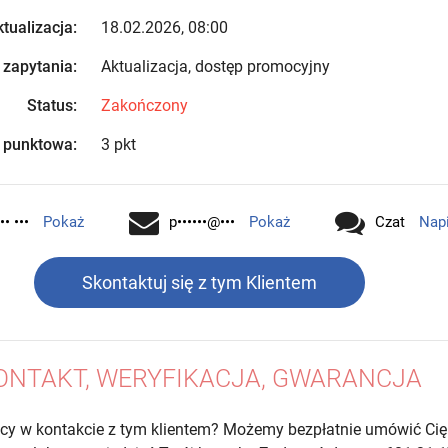
tualizacja:
18.02.2026, 08:00
 zapytania:
Aktualizacja, dostęp promocyjny
Status:
Zakończony
 punktowa:
3 pkt
•• •••
Pokaż
p••••••@•••
Pokaż
Czat
Nap
Skontaktuj się z tym Klientem
ONTAKT, WERYFIKACJA, GWARANCJA
cy w kontakcie z tym klientem? Możemy bezpłatnie umówić Cię