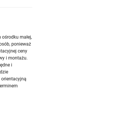
 ośrodku małej,
 osób, ponieważ
ntacyjnej ceny
wy i montażu.
ędne i
dzie
 orientacyjną
 terminem