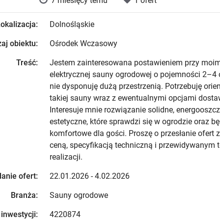
7 miesięcy temu
1 ofert
okalizacja:
Dolnośląskie
aj obiektu:
Ośrodek Wczasowy
Treść:
Jestem zainteresowana postawieniem przy moim
elektrycznej sauny ogrodowej o pojemności 2–4
nie dysponuję dużą przestrzenią. Potrzebuję orie
takiej sauny wraz z ewentualnymi opcjami dosta
Interesuje mnie rozwiązanie solidne, energooszcz
estetyczne, które sprawdzi się w ogrodzie oraz bę
komfortowe dla gości. Proszę o przesłanie ofert z
ceną, specyfikacją techniczną i przewidywanym
realizacji.
anie ofert:
22.01.2026 - 4.02.2026
Branża:
Sauny ogrodowe
 inwestycji:
4220874