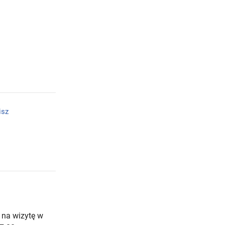
isz
 na wizytę w