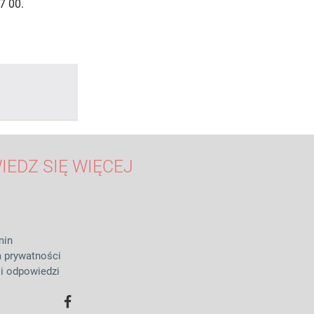
7 00.
IEDZ SIĘ WIĘCEJ
min
a prywatności
 i odpowiedzi