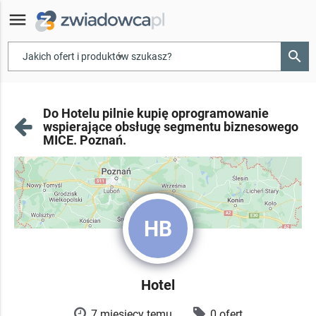
menu
search
▾
Do Hotelu pilnie kupię oprogramowanie
wspierające obsługę segmentu biznesowego
MICE. Poznań.
HB
Hotel
7 miesięcy temu
0 ofert