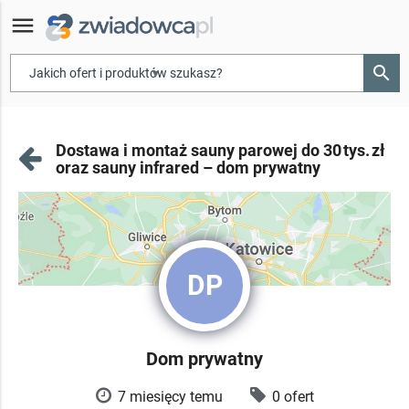
menu
search
▾
Dostawa i montaż sauny parowej do 30 tys. zł
oraz sauny infrared – dom prywatny
DP
Dom prywatny
7 miesięcy temu
0 ofert