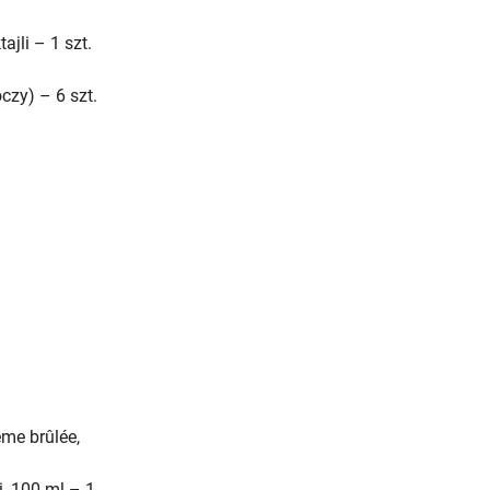
jli – 1 szt.
czy) – 6 szt.
me brûlée,
, 100 ml – 1