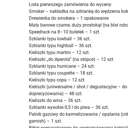
Lista pierwszego zamówienia do wyceny:
Smoker – nakładka na szklankę do wędzenia kokta
Drewienka do smokera – 1 opakowanie
Maty barowe czarne, duży prostokąt (na blat robo
Speedrack na 8–10 butelek – 1 szt.
Szklanki typu lowball – 36 szt.
Szklanki typu highball – 36 szt.
Kieliszki typu martini – 12 szt.
Kieliszki „do Aperola” (na stópce) – 12 szt.
Szklanki typu hurricane – 24 szt.
Szklanki typu coupette – 18 szt.
Kieliszki typu copa – 12 szt.
Kieliszki (uniwersalne / shot / degustacyjne – do
doprecyzowania) – 48 szt.
Kieliszki do wina – 36 szt.
Szklanki wysokie 0,5 l do piwa – 36 szt.
Palnik gazowy do karmelizowania / opalania (crè
garnish) – 1 szt.
Bitter pomarańczowy do aromatyzowania koktajli