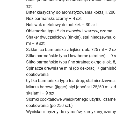
szt.
Bitter klasyczny do aromatyzowania koktajli, 200 
Nóż barmański, czarny – 4 szt.
Nalewak metalowy do butelek – 30 szt.
Obieraczka typu Y do owoców i warzyw, czarna – 
Shaker dwuczęściowy (tin-tin), stal nierdzewna, 
ml – 9 szt.
Szklanica barmańska z lejkiem, ok. 725 ml – 2 sz
Sitko barmańskie typu Hawthorne (strainer) – 9 s
Sitko barmańskie typu fine strainer, okrągłe, ok. 8
Spinacze drewniane mini (do dekoracji / garnis
opakowania
Łyżka barmańska typu teardrop, stal nierdzewna,
Miarka barowa (jigger) styl japoński 25/50 ml z
skalami – 9 szt.
Słomki cocktailowe wielokrotnego użytku, czarne
opakowania (po 250 szt.)
Wyciskacz ręczny do cytrusów, zamykany, czarny 