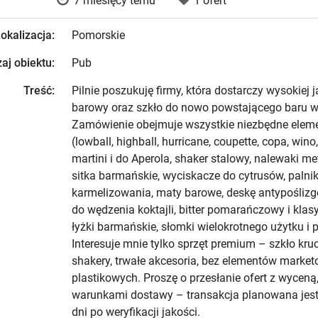
7 miesięcy temu
1 ofert
okalizacja:
Pomorskie
aj obiektu:
Pub
Treść:
Pilnie poszukuję firmy, która dostarczy wysokiej j
barowy oraz szkło do nowo powstającego baru 
Zamówienie obejmuje wszystkie niezbędne eleme
(lowball, highball, hurricane, coupette, copa, wino,
martini i do Aperola, shaker stalowy, nalewaki met
sitka barmańskie, wyciskacze do cytrusów, palni
karmelizowania, maty barowe, deskę antypoślizg
do wędzenia koktajli, bitter pomarańczowy i klasy
łyżki barmańskie, słomki wielokrotnego użytku i
Interesuje mnie tylko sprzęt premium – szkło kruc
shakery, trwałe akcesoria, bez elementów marke
plastikowych. Proszę o przesłanie ofert z wyceną
warunkami dostawy – transakcja planowana jes
dni po weryfikacji jakości.