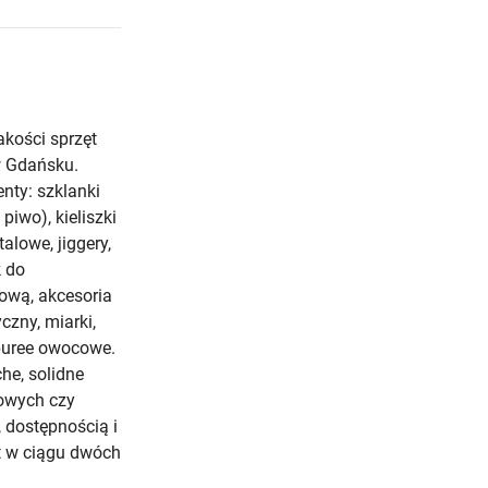
akości sprzęt
w Gdańsku.
nty: szklanki
 piwo), kieliszki
alowe, jiggery,
k do
ową, akcesoria
czny, miarki,
 puree owocowe.
he, solidne
towych czy
, dostępnością i
t w ciągu dwóch