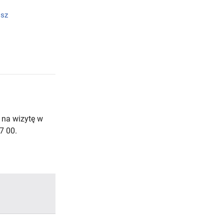
isz
 na wizytę w
7 00.