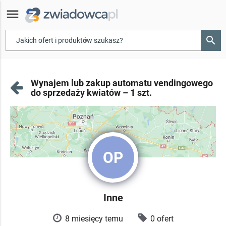
menu
search
▾
Wynajem lub zakup automatu vendingowego
do sprzedaży kwiatów – 1 szt.
OP
Inne
8 miesięcy temu
0 ofert