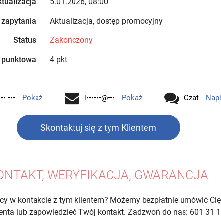
tualizacja:
5.01.2026, 08:00
 zapytania:
Aktualizacja, dostęp promocyjny
Status:
Zakończony
 punktowa:
4 pkt
•• •••
Pokaż
i••••••@•••
Pokaż
Czat
Napi
Skontaktuj się z tym Klientem
ONTAKT, WERYFIKACJA, GWARANCJA
cy w kontakcie z tym klientem? Możemy bezpłatnie umówić Cię
lienta lub zapowiedzieć Twój kontakt. Zadzwoń do nas: 601 31 1