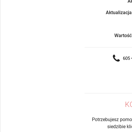
Ak
Aktualizacja
Wartość
605 •
K
Potrzebujesz pomo
siedzibie k