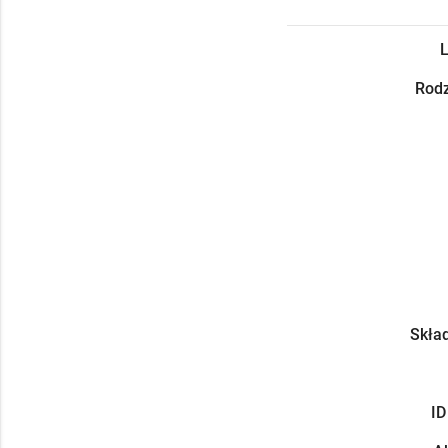
L
Rodz
Skład
ID