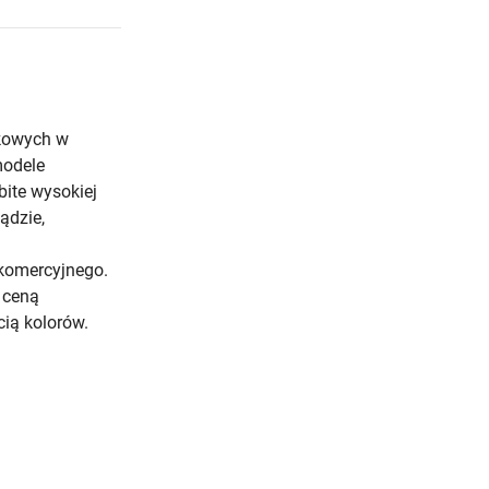
łkowych w
modele
ite wysokiej
ądzie,
komercyjnego.
, ceną
cią kolorów.