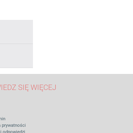
IEDZ SIĘ WIĘCEJ
min
a prywatności
 i odpowiedzi