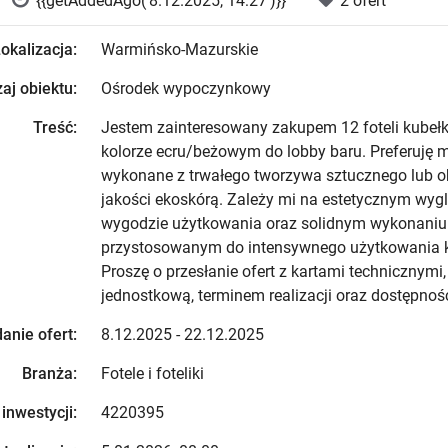
{{getAddedAgo('8.12.2025, 14:27')}}
2 ofert
okalizacja:
Warmińsko-Mazurskie
aj obiektu:
Ośrodek wypoczynkowy
Treść:
Jestem zainteresowany zakupem 12 foteli kube
kolorze ecru/beżowym do lobby baru. Preferuję 
wykonane z trwałego tworzywa sztucznego lub ob
jakości ekoskórą. Zależy mi na estetycznym wygl
wygodzie użytkowania oraz solidnym wykonaniu
przystosowanym do intensywnego użytkowania 
Proszę o przesłanie ofert z kartami technicznymi
jednostkową, terminem realizacji oraz dostępnoś
anie ofert:
8.12.2025 - 22.12.2025
Branża:
Fotele i foteliki
 inwestycji:
4220395