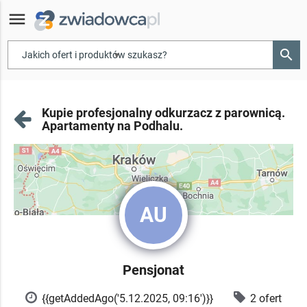
menu
search
▾
Kupie profesjonalny odkurzacz z parownicą.
Apartamenty na Podhalu.
AU
Pensjonat
{{getAddedAgo('5.12.2025, 09:16')}}
2 ofert