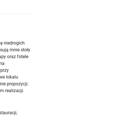
ę niedrogich
sują mnie stoły
apy oraz fotele
 na
 przy
we lokalu
ie propozycji.
m realizacji.
stauracji,