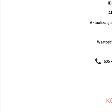
ID
Ak
Aktualizacja
Wartość
505 •
K