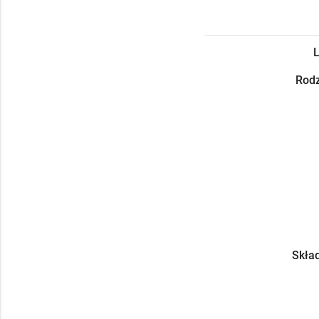
L
Rodz
Skład