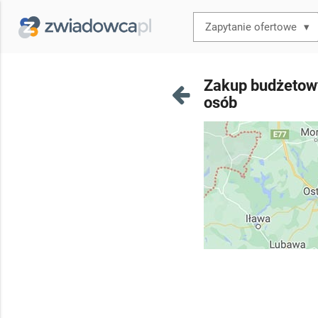
▾
Zakup budżetowyc
osób