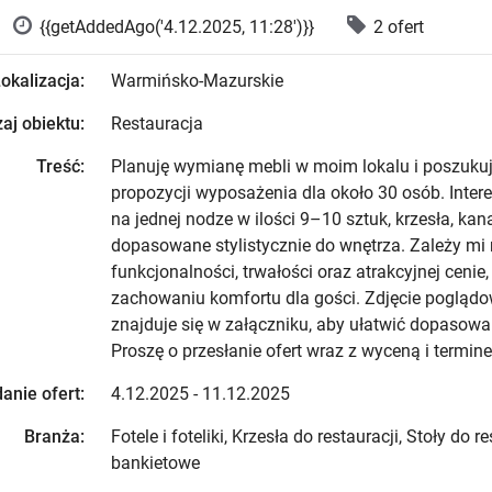
{{getAddedAgo('4.12.2025, 11:28')}}
2 ofert
okalizacja:
Warmińsko-Mazurskie
aj obiektu:
Restauracja
Treść:
Planuję wymianę mebli w moim lokalu i poszukuj
propozycji wyposażenia dla około 30 osób. Intere
na jednej nodze w ilości 9–10 sztuk, krzesła, kan
dopasowane stylistycznie do wnętrza. Zależy mi
funkcjonalności, trwałości oraz atrakcyjnej cenie,
zachowaniu komfortu dla gości. Zdjęcie poglądo
znajduje się w załączniku, aby ułatwić dopasowan
Proszę o przesłanie ofert wraz z wyceną i termine
anie ofert:
4.12.2025 - 11.12.2025
Branża:
Fotele i foteliki, Krzesła do restauracji, Stoły do re
bankietowe