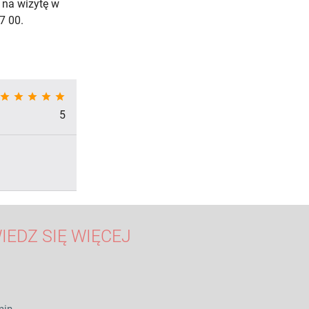
 na wizytę w
7 00.
star
star
star
star
star
5
IEDZ SIĘ WIĘCEJ