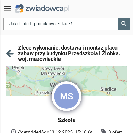
menu
search
▾
Zlecę wykonanie: dostawa i montaż placu
zabaw przy budynku Przedszkola i Żłobka.
woj. mazowieckie
MS
Szkoła
{{getAddedAgo('3.12.2025, 15:18')}}
3 ofert