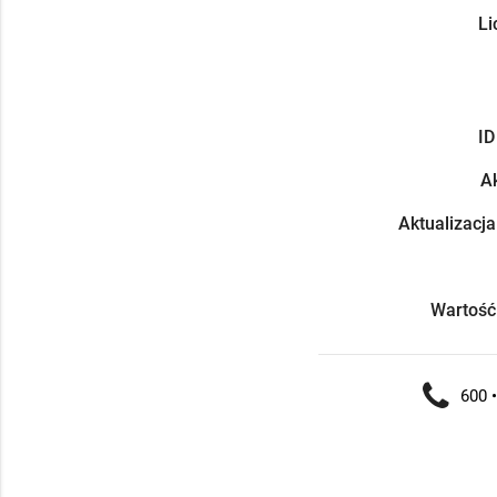
Li
ID
Ak
Aktualizacja
Wartość
600 •