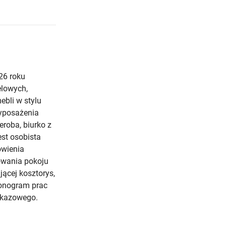
26 roku
elowych,
bli w stylu
yposażenia
roba, biurko z
est osobista
ówienia
owania pokoju
jącej kosztorys,
monogram prac
pokazowego.