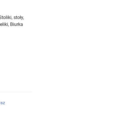
liki, stoły,
liki, Biurka
isz