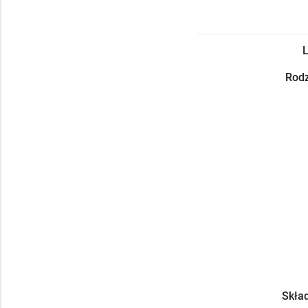
L
Rodz
Skład