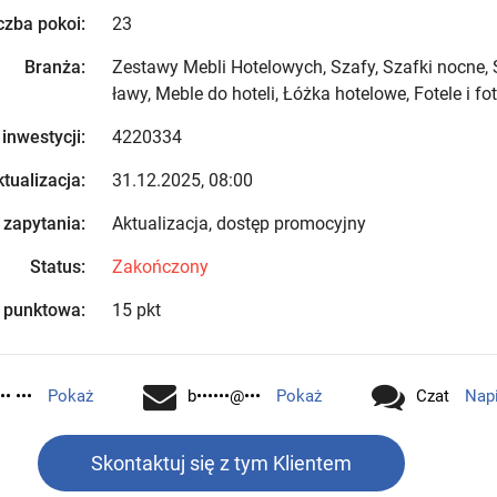
czba pokoi:
23
Branża:
Zestawy Mebli Hotelowych, Szafy, Szafki nocne, Sto
ławy, Meble do hoteli, Łóżka hotelowe, Fotele i fote
 inwestycji:
4220334
tualizacja:
31.12.2025, 08:00
 zapytania:
Aktualizacja, dostęp promocyjny
Status:
Zakończony
 punktowa:
15 pkt
•• •••
Pokaż
b••••••@•••
Pokaż
Czat
Nap
Skontaktuj się z tym Klientem