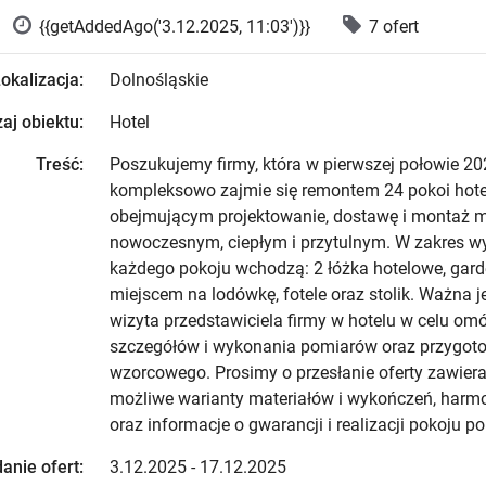
{{getAddedAgo('3.12.2025, 11:03')}}
7 ofert
okalizacja:
Dolnośląskie
aj obiektu:
Hotel
Treść:
Poszukujemy firmy, która w pierwszej połowie 20
kompleksowo zajmie się remontem 24 pokoi hot
obejmującym projektowanie, dostawę i montaż me
nowoczesnym, ciepłym i przytulnym. W zakres w
każdego pokoju wchodzą: 2 łóżka hotelowe, garde
miejscem na lodówkę, fotele oraz stolik. Ważna j
wizyta przedstawiciela firmy w hotelu w celu om
szczegółów i wykonania pomiarów oraz przygot
wzorcowego. Prosimy o przesłanie oferty zawiera
możliwe warianty materiałów i wykończeń, har
oraz informacje o gwarancji i realizacji pokoju 
anie ofert:
3.12.2025 - 17.12.2025