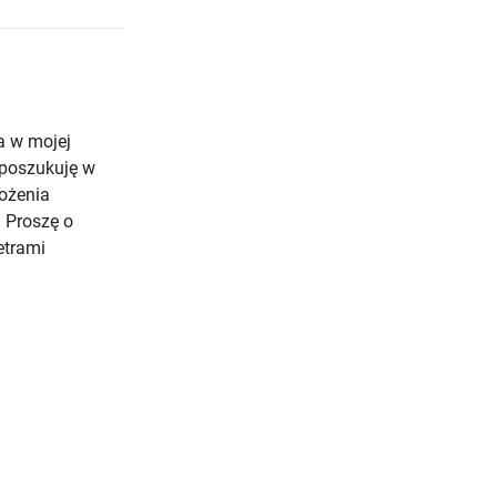
a w mojej
 poszukuję w
wożenia
. Proszę o
etrami