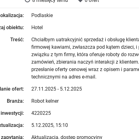
8 miesięcy temu
0 ofert
okalizacja:
Podlaskie
aj obiektu:
Hotel
Treść:
Chciałbym uatrakcyjnić sprzedaż i obsługę klient
firmowej kawiarni, zwłaszcza pod kątem dzieci, i
związku z tym firmy, która oferuje roboty do roz
zamówień, zbierania naczyń interakcji z klientem
przesłanie oferty cenowej wraz z opisem i param
technicznymi na adres e-mail.
anie ofert:
27.11.2025 - 5.12.2025
Branża:
Robot kelner
 inwestycji:
4220225
tualizacja:
5.12.2025, 15:10
 zapytania:
Aktualizacja, dostęp promocyjny