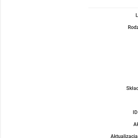
L
Rodz
Skład
ID
Ak
Aktualizacja