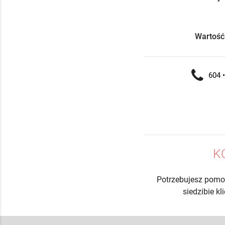
Wartość
604 •
K
Potrzebujesz pomo
siedzibie k