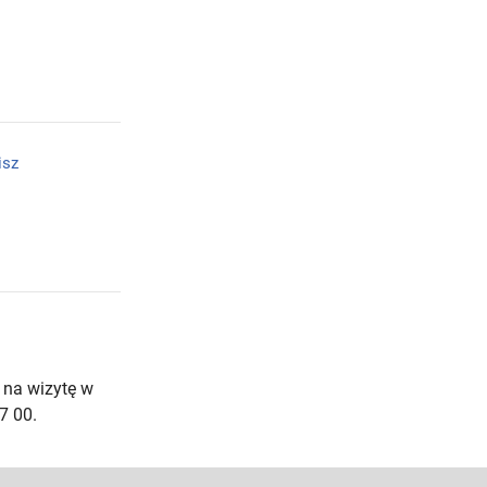
isz
 na wizytę w
7 00.