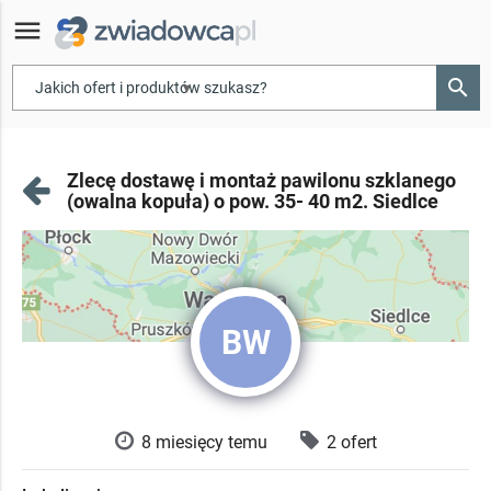
menu
search
▾
Zlecę dostawę i montaż pawilonu szklanego
(owalna kopuła) o pow. 35- 40 m2. Siedlce
BW
8 miesięcy temu
2 ofert