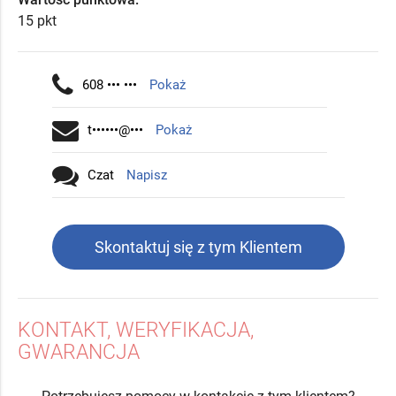
15 pkt
608 ••• •••
Pokaż
t••••••@•••
Pokaż
Czat
Napisz
Skontaktuj się z tym Klientem
KONTAKT, WERYFIKACJA,
GWARANCJA