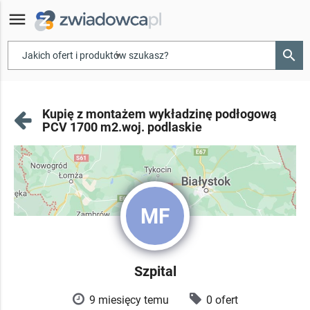
menu
search
▾
Kupię z montażem wykładzinę podłogową
PCV 1700 m2.woj. podlaskie
MF
Szpital
9 miesięcy temu
0 ofert