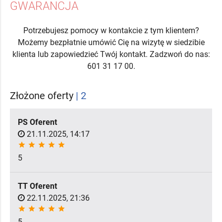
GWARANCJA
Potrzebujesz pomocy w kontakcie z tym klientem?
Możemy bezpłatnie umówić Cię na wizytę w siedzibie
klienta lub zapowiedzieć Twój kontakt. Zadzwoń do nas:
601 31 17 00.
Złożone oferty
| 2
PS Oferent
21.11.2025, 14:17
star
star
star
star
star
5
TT Oferent
22.11.2025, 21:36
star
star
star
star
star
5