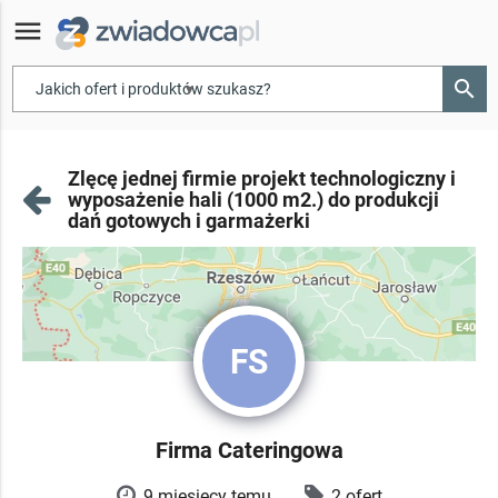
menu
search
▾
Zlęcę jednej firmie projekt technologiczny i
wyposażenie hali (1000 m2.) do produkcji
dań gotowych i garmażerki
FS
Firma Cateringowa
9 miesięcy temu
2 ofert