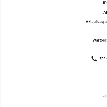
ID
Ak
Aktualizacja
Wartość
502 •
K