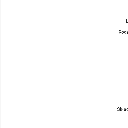
L
Rodz
Skład