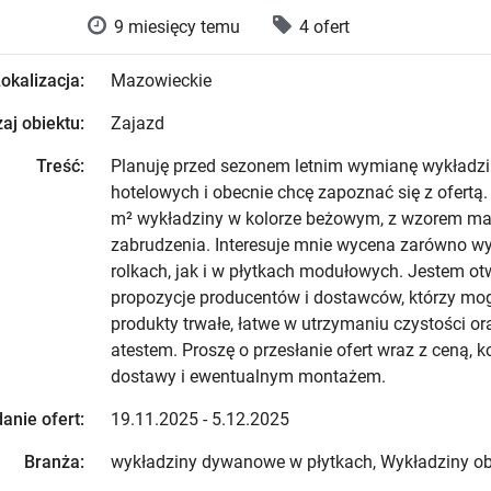
9 miesięcy temu
4 ofert
okalizacja:
Mazowieckie
aj obiektu:
Zajazd
Treść:
Planuję przed sezonem letnim wymianę wykładzi
hotelowych i obecnie chcę zapoznać się z ofertą.
m² wykładziny w kolorze beżowym, z wzorem m
zabrudzenia. Interesuje mnie wycena zarówno w
rolkach, jak i w płytkach modułowych. Jestem ot
propozycje producentów i dostawców, którzy mo
produkty trwałe, łatwe w utrzymaniu czystości ora
atestem. Proszę o przesłanie ofert wraz z ceną, 
dostawy i ewentualnym montażem.
anie ofert:
19.11.2025 - 5.12.2025
Branża:
wykładziny dywanowe w płytkach, Wykładziny o