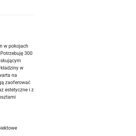
n w pokojach
 Potrzebuję 300
askującym
ykładziny w
warta na
gą zaoferować
z estetyczne i z
kosztami
biektowe