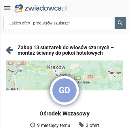
menu
search
▾
Zakup 13 suszarek do włosów czarnych –
montaż ścienny do pokoi hotelowych
GD
Ośrodek Wczasowy
9 miesięcy temu
3 ofert